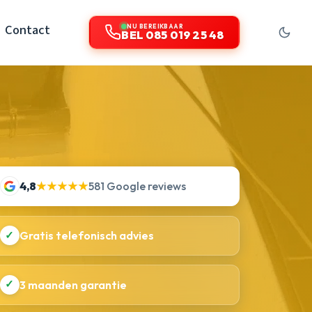
Contact
NU BEREIKBAAR
BEL 085 019 25 48
4,8
★★★★★
581 Google reviews
✓
Gratis telefonisch advies
✓
3 maanden garantie