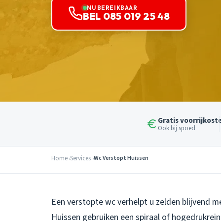
NU BEREIKBAAR
BEL 085 019 25 48
Gratis voorrijkost
Ook bij spoed
Home
Services
Wc Verstopt Huissen
Een verstopte wc verhelpt u zelden blijvend m
Huissen gebruiken een spiraal of hogedrukrein